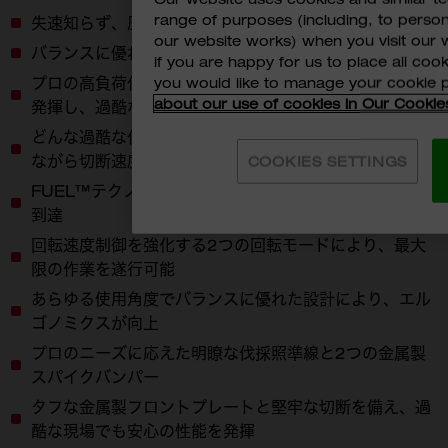
range of purposes (including, to perso
失速知らず、圧倒的スピードで切断
our website works) when you visit our w
バランスに優れた設計、向上した制御性
if you are happy for us to place all cook
プロの高負荷作業に対応する十分な5.8HPの最大出力を
you would like to manage your cookie 
about our use of cookies in Our Cookie
発揮し、過酷な現場でも確実に作業を遂行可能
どんな過酷な作業でもスピードを落とさず、失速を防ぎ
ながら切断速度をさらに向上
COOKIES SETTINGS
FUEL™テクノロジーにより、1秒足らずでフルパワーに
到達
回転速度制御を強化する2つの回転モードにより、最大
限の作業を遂行可能
あらゆる使用角度でバランスに優れた設計により、エル
ゴノミクスが向上
プロのニーズに応えた明瞭な伐採照準線と2つの金属製
スパイクバンパー
タフな金属製フロントプレートと堅牢な切断を備え、過
酷な現場でも安心の性能を発揮