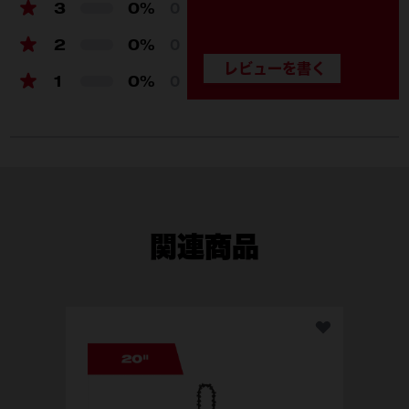
3
0%
0
製品仕様
2
0%
0
バッテリープラットフォーム
M18
1
0%
0
電圧 (V)
18 x 2
チェーンスピード（m/s）
14.3
ガイドバー長さ（mm）
508
切断可能な木の太さ
457 mm
関連商品
チェーンピッチ
8.3 mm
チェーンゲージ
1.3 mm
チェーンリンク数
78
チェーンオイルタンク容量
169 mL
M1
質量 (バッテリー非装着時)
6.9
(kg)