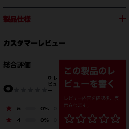
製品仕様
カスタマーレビュー
M18 F2CHS50-0 JP
付属品
M18 F2CHS50-0 JP (1)
総合評価
この製品のレ
レンチ (1)
0 レ
ビューを書く
ビュ
0
チェーンオイル (1)
ー
レビュー内容を確認後、表
チェーンカバー (1)
示されます。
5
0%
0
4932498790 (1)
4
0%
0
4932498791 (1)