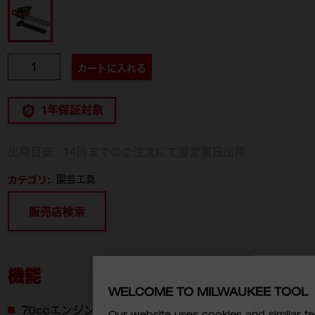
M18 F2CHS50-0 JP
個数
カートに入れる
1年保証対象
出荷目安：14時までのご注文にて翌営業日出荷
カテゴリ:
園芸工具
販売店検索
機能
WELCOME TO MILWAUKEE TOOL
70ccエンジン式に匹敵する驚異のパワー
Our website uses cookies and similar 