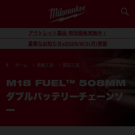
検索
コンテンツにスキップ
アウトレット製品 特別価格実施中！
重要なお知らせ※2026/8/3(月)更新
ホーム
電動工具
園芸工具
M18 FUEL™ 508MM
ダブルバッテリーチェーンソ
ー