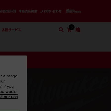
特別営業時間
販売店検索
お問い合わせ
0
各種サービス
検索
ショッピングカート
検索
or a range
our
" if you
 you would
ut our use