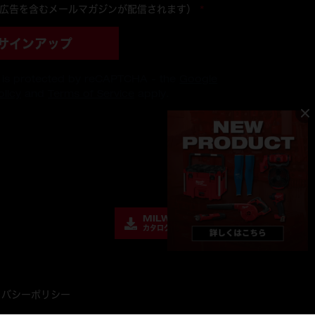
・広告を含むメールマガジンが配信されます）
*
サインアップ
m is protected by reCAPTCHA - the
Google
olicy
and
Terms of Service
apply.
MILWAUKEE™
カタログ ダウンロード
イバシーポリシー