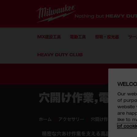
MX建設工具
電動工具
照明・投光器
ツー
HEAVY DUTY CLUB
コンテンツにスキップ
WELCO
穴開け作業,電動工
Our webs
of purpo
website 
are happ
ホーム
/
アクセサリー
/
穴開け作業,電動工具
like to 
of cooki
精密な穴あけ作業を支える高品質なアクセ