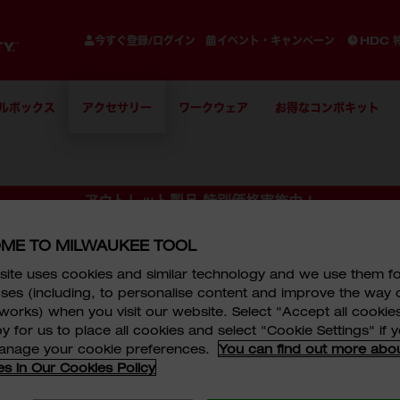
今すぐ登録/ログイン
イベント・キャンペーン
HDC 
ルボックス
アクセサリー
ワークウェア
お得なコンボキット
アウトレット製品 特別価格実施中！
重要なお知らせ※2026/8/3(月)更新
ME TO MILWAUKEE TOOL
具
ite uses cookies and similar technology and we use them f
ses (including, to personalise content and improve the way 
works) when you visit our website. Select "Accept all cookies
y for us to place all cookies and select "Cookie Settings" if
manage your cookie preferences.
You can find out more abo
es in Our Cookies Policy
サリーで、作業効率を向上させます。