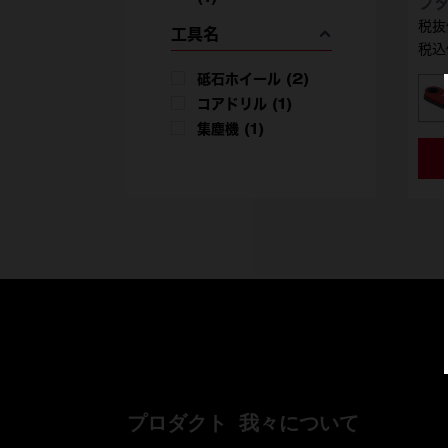
プ
工具名
税込
砥石ホイール
(2)
コアドリル
(1)
型
集塵機
(1)
プロダクト
我々について