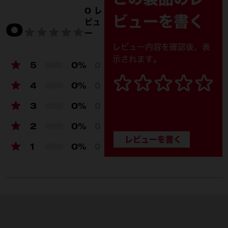
製品仕様
0 レ
ビューを書く
ビュ
0
バッテリープラットフォーム
M18™ REDLITHIUM™
ー
電圧 (V)
18
レビュー内容を確認後、表
示されます。
電流（Ah）
12.0
5
0%
0
質量 (kg)
1.5
4
0%
0
充電時間（分）
M18 DBSC - 45分
3
0%
0
2
0%
0
1
0%
0