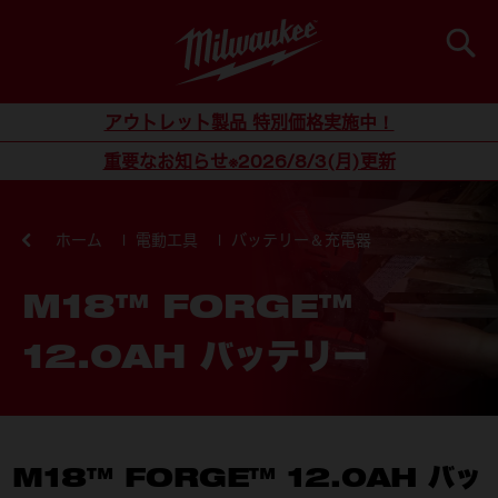
検索
コンテンツにスキップ
アウトレット製品 特別価格実施中！
重要なお知らせ※2026/8/3(月)更新
ホーム
電動工具
バッテリー＆充電器
M18™ FORGE™
12.0AH バッテリー
M18™ FORGE™ 12.0AH バッ