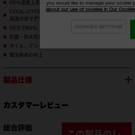
35%温度上昇を抑えた動作
you would like to manage your cookie 
about our use of cookies in Our Cookie
COOL-CYCLE™対応、アクティブ冷却システムによる
高速冷却でダウンタイムを低減
COOKIES SETTINGS
35分で80%、45分で100%充電可能
防塵・防水性能を向上
オイル、グリース、溶剤への耐性強化
電池寿命の向上
製品仕様
カスタマーレビュー
M18 FB12 JP
付属品
M18 FB12 JP (1)
総合評価
この製品のレ