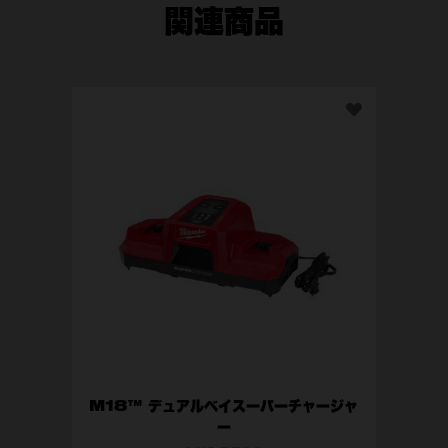
関連商品
M1
ア
M18™ デュアルベイスーパーチャージャ
ー