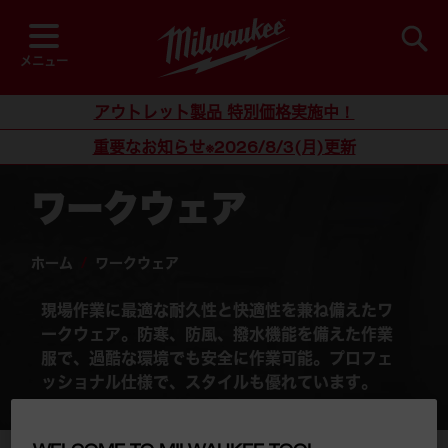
閲覧中
並び順
検索
メニュー
コンテンツにスキップ
アウトレット製品 特別価格実施中！
重要なお知らせ※2026/8/3(月)更新
ワークウェア
ホーム
/
ワークウェア
現場作業に最適な耐久性と快適性を兼ね備えたワ
ークウェア。防寒、防風、撥水機能を備えた作業
服で、過酷な環境でも安全に作業可能。プロフェ
ッショナル仕様で、スタイルも優れています。