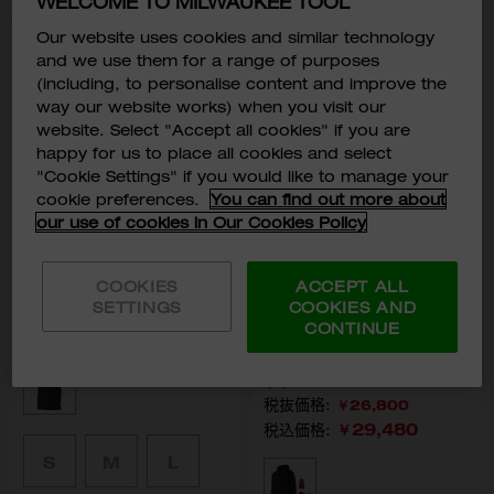
WELCOME TO MILWAUKEE TOOL
15
の商品
13
-
15
Our website uses cookies and similar technology
and we use them for a range of purposes
(including, to personalise content and improve the
way our website works) when you visit our
website. Select "Accept all cookies" if you are
happy for us to place all cookies and select
"Cookie Settings" if you would like to manage your
cookie preferences.
You can find out more about
our use of cookies in Our Cookies Policy
COOKIES
ACCEPT ALL
M12 ヒートベスト ブラック
M12™ ヒートジャケット ブラッ
SETTINGS
COOKIES AND
ク (L) 2.0Ah x 1 キット
CONTINUE
M12 HPVBL2
M12 HPJBL2-201LR
(L)
Color
Black
￥26,800
￥29,480
税込価格:
S
M
L
Size
型番