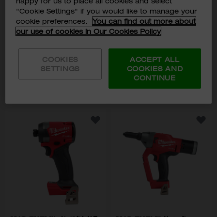
happy for us to place all cookies and select
￥29,480
￥23,980
税込価格:
税込価格:
"Cookie Settings" if you would like to manage your
cookie preferences.
You can find out more about
our use of cookies in Our Cookies Policy
型番
型番
M18 FIW2F38-0X0 JP
M12 FID2-0X JP
M12 FID2-632X
入荷通知メールに登録す
COOKIES
ACCEPT ALL
る
SETTINGS
COOKIES AND
CONTINUE
カートに入れる
品切れ