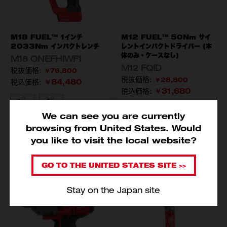
M18 FUEL™ 1インチ
M12 FUEL™ 50Nm サイ
2033Nm インパクトレンチ
レントインパクトドライバー (本
体のみ・ケースなし)
M18 ONEFHIWF1
M12 FQID
￥76,800
￥28,800
￥84,480
税込価格:
￥31,680
税込価格:
型番
M18 ONEFHIWF1-0X0 JP
M18 ONEFHIWF1-802X JP
We can see you are currently
型番
M12 FQID-0 JP
browsing from United States. Would
you like to visit the local website?
カートに入れる
カートに入れる
GO TO THE UNITED STATES SITE >>
Stay on the Japan site