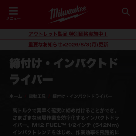
閲覧中
並び順
検索
メニュー
コンテンツにスキップ
アウトレット製品 特別価格実施中！
重要なお知らせ※2026/8/3(月)更新
締付け・インパクトド
ライバー
ホーム
/
電動工具
/
締付け・インパクトドライバー
高トルクで素早く確実に締め付けることができ、
さまざまな現場作業を効率化するインパクトドラ
イバー。
M12 FUEL™ 1/2インチ (542Nm)
インパクトレンチ
をはじめ、作業効率を飛躍的に