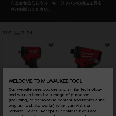
向上させるミルウォーキージャパンの締結工具を
ぜひお試しください。
31
の商品
13
-
24
WELCOME TO MILWAUKEE TOOL
Our website uses cookies and similar technology
and we use them for a range of purposes
M18 FUEL™ 3/8インチ
M12 FUEL™ インパクトドラ
(including, to personalise content and improve the
339Nm インパクトレンチ
イバー
way our website works) when you visit our
M18 FIW2F38
M12 FID2
website. Select "Accept all cookies" if you are
￥26,800
￥21,800