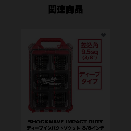
インパクト数（ipm）
0-1,000 / 2,400 / 3,500 / -
関連商品
最大ボルト径（mm）
M18
アンビル
3/8インチ（9.5mm）
バッテリーを含む質量（kg）
1.5kg （2.0Ahバッテリー装
着時）
SH
MI
SHOCKWAVE IMPACT DUTY
ディープインパクトソケット 3/8インチ