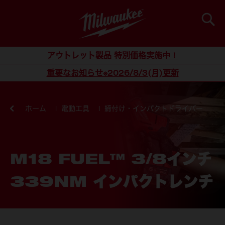
検索
コンテンツにスキップ
アウトレット製品 特別価格実施中！
重要なお知らせ※2026/8/3(月)更新
ホーム
電動工具
締付け・インパクトドライバー
M18 FUEL™ 3/8インチ
339NM インパクトレンチ