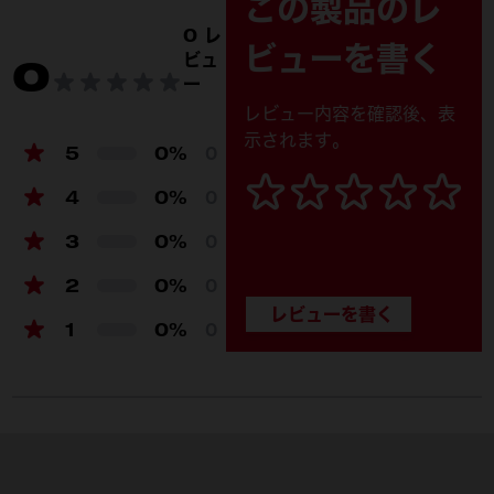
この製品のレ
0 レ
ビューを書く
ツールボックス (1)
ビュ
0
ー
製品仕様
レビュー内容を確認後、表
長さ (mm)
示されます。
127
5
0%
0
バッテリープラットフォーム
M18™ REDLITHIUM™-ION
4
0%
0
電圧 (V)
18
3
0%
0
燃料ゲージ
あり
2
0%
0
LEDライト
あり
1
0%
0
無負荷回転数 (rpm)
0-800 / 1,650 / 2,400 /
1,000
ナットバスティングトルク
339
（Nm）（ボルト緩め時）
トルク（Nm）
0 - 102 / 203 / 339 / -