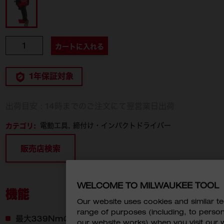
M18 FIW2F38-0X0 JP
個数
カートに入れる
1年保証対象
出荷目安：14時までのご注文にて翌営業日出荷
カテゴリ:
電動工具
締付け・インパクトドライバー
販売店検索
WELCOME TO MILWAUKEE TOOL
機能
Our website uses cookies and similar 
range of purposes (including, to perso
最大339Nmの緩め・締付けトルク
our website works) when you visit our w