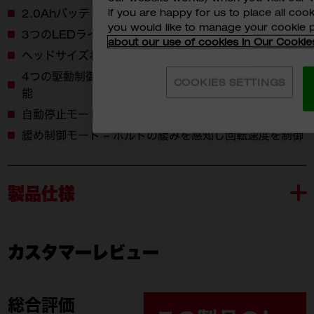
if you are happy for us to place all cook
2.0Ahバッテリー装着時の質量1.5kg
you would like to manage your cookie 
3つのLEDライトによる明るい照明
about our use of cookies in Our Cookie
ヘッドサイズわずか127mmのコンパクトデザイン
4つの駆動制御モード - 4速設定により精密な作業が可
COOKIES SETTINGS
能
自動停止モード – 締め過ぎを防止
緩め制御モード – ボルトの緩みを感知し回転速度を制御
製品仕様
カスタマーレビュー
M18 FIW2F38-0X0 JP
付属品
M18 FIW2F38-0X0 JP
総合評価
(1)