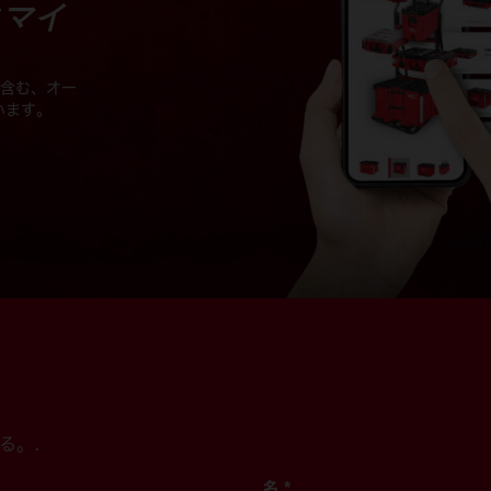
タマイ
を含む、オー
います。
る。.
名
*