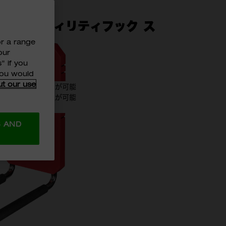
™ ユーティリティフック ス
or a range
our
" if you
 you would
ut our use
く確実な取り付けが可能
最適な収納と整理が可能
S AND
98