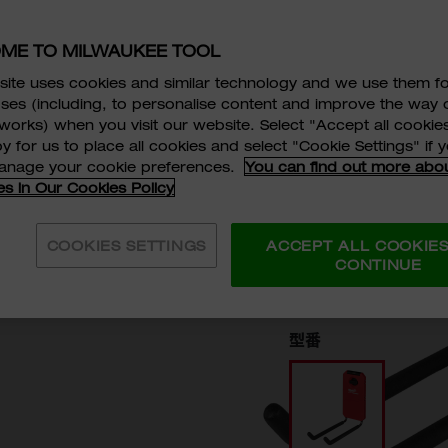
PACKOUT
ME TO MILWAUKEE TOOL
トレート
ite uses cookies and similar technology and we use them f
ses (including, to personalise content and improve the way 
works) when you visit our website. Select "Accept all cookies
48-22-8330
y for us to place all cookies and select "Cookie Settings" if
manage your cookie preferences.
You can find out more abo
ワンアクションで素早
es in Our Cookies Policy
自由なカスタマイズで
滑り防止ラバーフック
COOKIES SETTINGS
ACCEPT ALL COOKIE
￥2,180
税抜価格:
CONTINUE
￥2,3
税込価格:
型番
48-22-8330