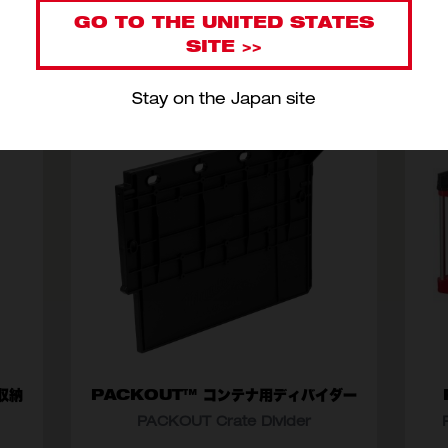
GO TO THE UNITED STATES
SITE >>
Stay on the Japan site
収納
PACKOUT™ コンテナ用ディバイダー
PACKOUT Crate Divider