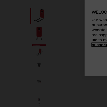
WELCO
Our webs
of purpo
website 
are happ
like to 
of cooki