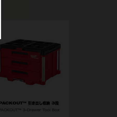
PACKOUT™ ア
ホル
(49324
PACKOUT™ 引き出し収納 3段
PACKOUT™ 3-Drawer Tool Box