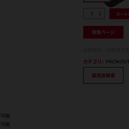
個数
カート
特集ページ
出荷目安：14時まで
カテゴリ:
PACKOU
販売店検索
が可能
が可能