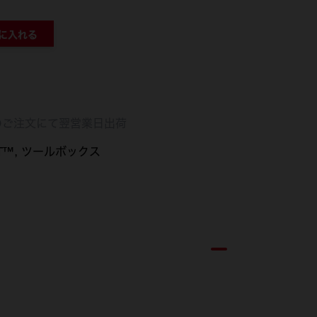
に入れる
のご注文にて翌営業日出荷
T™
ツールボックス