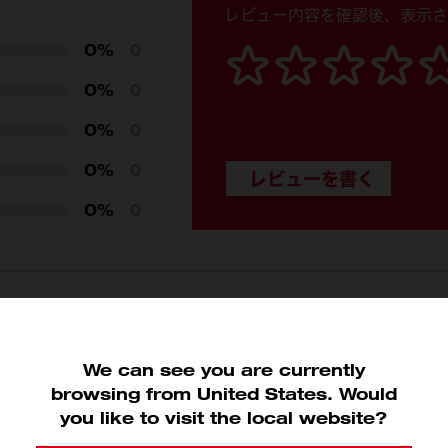
フック: 63; Base: 89
レビュー内容を確認後、表示さ
0%
0
229
0%
0
203
0%
0
0.54
0%
0
11.4
0%
0
We can see you are currently
関連商品
browsing from United States. Would
you like to visit the local website?