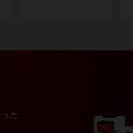
型
合った