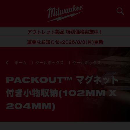
検索
コンテンツにスキップ
アウトレット製品 特別価格実施中！
重要なお知らせ※2026/8/3(月)更新
ホーム
ツールボックス
ツールボックス
PACKOUT™ マグネット
付き小物収納(102MM X
204MM)