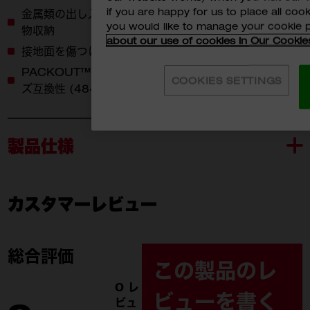
if you are happy for us to place all cook
金属類の出し入れが素早くてスムーズの両面磁石付き小
you would like to manage your cookie 
物収納
about our use of cookies in Our Cookie
接地面を傷つけないマグネット台座
PACKOUT™ロープロファイルオーガナイザーとのサイ
COOKIES SETTINGS
ズ互換性 (48-22-8431 & 48-22-8436)
製品仕様
カスタマーレビュー
48-22-8071
付属品
48-22-8071 (1)
総合評価
この製品のレ
0 レ
ビューを書く
ビュ