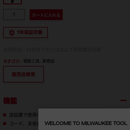
個数
カートに入れる
1年保証対象
出荷目安：14時までのご注文にて翌営業日出荷
カテゴリ:
電動工具
新商品
販売店検索
機能
逆設置で使用可能​
WELCOME TO MILWAUKEE TOOL
コード、本体持ち上げ不要の設置​