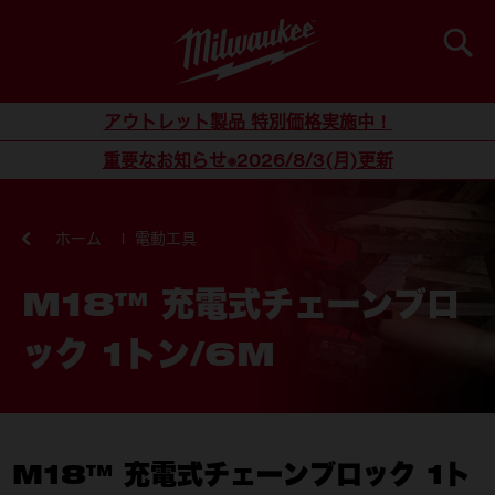
検索
コンテンツにスキップ
アウトレット製品 特別価格実施中！
重要なお知らせ※2026/8/3(月)更新
ホーム
電動工具
M18™ 充電式チェーンブロ
ック 1トン/6M
M18™ 充電式チェーンブロック 1ト