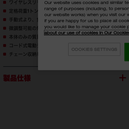
ワイヤレスリモコン：最大使用範囲18.3m​
Our website uses cookies and similar 
range of purposes (including, to perso
定格荷重1トン(1000キロ）、標準揚程 6m​
our website works) when you visit our w
手動式より、負荷を低減​
if you are happy for us to place all cook
you would like to manage your cookie 
微調整可能の無段階可変速​
about our use of cookies in Our Cookie
本体のみの質量は20.9kg​
コード式電動チェンブロックの1/3の重さ​
COOKIES SETTINGS
チェーン収納しやすい付属チェーンバッグ​
製品仕様
M18 BLCHTO-0 APJ
付属品
M18 BLCHTO-0 APJ (1)