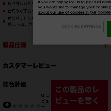
if you are happy for us to place all cook
取り外し可能な仕切り付き
you would like to manage your cookie 
仕切りが不要な場合は専用の収納ケースへ
about our use of cookies in Our Cookie
付属品：仕切り×2、アタッチメントベース×2、5mm
ボルト×2、六角棒スパナ×1
COOKIES SETTINGS
製品仕様
カスタマーレビュー
4932500148
付属品
4932500148 (1)
総合評価
この製品のレ
アタッチメントベース (1)
0 レ
ビューを書く
ビュ
0
仕切り (2)
ー