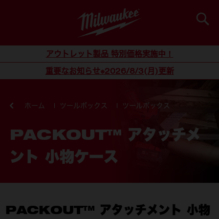
検索
コンテンツにスキップ
アウトレット製品 特別価格実施中！
重要なお知らせ※2026/8/3(月)更新
ホーム
ツールボックス
ツールボックス
PACKOUT™ アタッチメ
ント 小物ケース
PACKOUT™ アタッチメント 小物