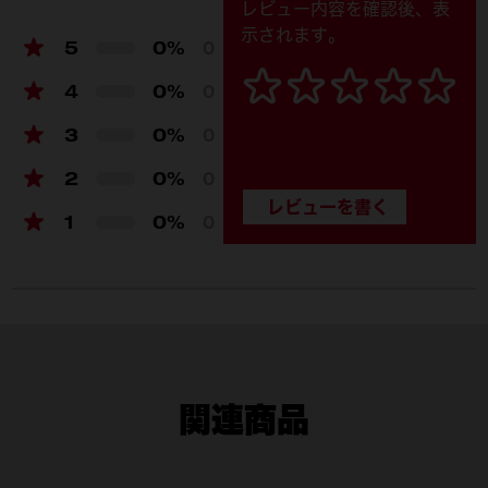
レビュー内容を確認後、表
製品仕様
示されます。
5
0%
0
外寸 長さ (mm)
125
4
0%
0
外寸 幅 (mm)
292
3
0%
0
外寸 高さ (mm)
109
2
0%
0
質量 (kg)
0.48
1
0%
0
耐荷重 (kg)
11
関連商品