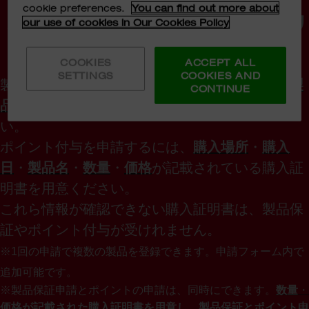
cookie preferences.
You can find out more about
ステップ1：購入証明書と工具のシリ
our use of cookies in Our Cookies Policy
アル番号をご用意ください
COOKIES
ACCEPT ALL
SETTINGS
COOKIES AND
製品保証を申請するには、
購入場所
、
購入日
、
製
CONTINUE
品名
が記載されている購入証明書をご用意くださ
い。
ポイント付与を申請するには、
購入場所
・
購入
日
・
製品名
・
数量
・
価格
が記載されている購入証
明書を用意ください。
これら情報が確認できない購入証明書は、製品保
証やポイント付与が受けれません。
※1
回の申請で複数の製品を登録できます。申請フォーム内で
追加可能です。
※
製品保証申請とポイントの申請は、同時にできます。
数量
・
価格が記載された購入証明書を用意し、製品保証とポイント申