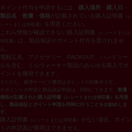
ポイント付与を申請するには、
購入場所
・
購入日
・
製品名
・
数量
・
価格
が記載されている購入証明書
（レ
を用意ください。
シートまたは領収書）
これら情報が確認できない購入証明書
（レシートまたは
は、製品保証やポイント付与を受けれませ
領収書）
ん。
電動工具、アクセサリー、
PACKOUT
、ハンドツー
ルを含む、ミルウォーキー製品のあらゆる購入でポ
イントを獲得できます。
※
ただし、修理サービス費用はポイントの対象外です。
※
ポイントの申請と製品保証申請は、同時にできます。
数量・
価格が記載された購入証明書
を用意
（レシートまたは領収書）
し、製品保証とポイント申請を同時に行うことをお勧めしま
す。
購入証明書
がない場合、ポイン
（レシートまたは領収書）
トの申請及び獲得はできません。