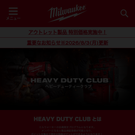
コ
ン
テ
メニュー
ン
ツ
アウトレット製品 特別価格実施中！
に
重要なお知らせ※2026/8/3(月)更新
ス
キ
ッ
プ