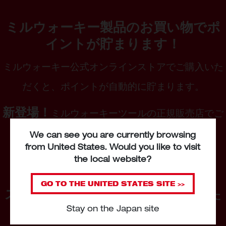
ミルウォーキー製品のお買い物でポ
イントが貯まります！
ミ
ルウォーキー公式オンラインストアでご購入いた
だくと、
ポイントが自動的に貯まります。
新登場！
ミルウォーキーツールの正規販売店でご
購入いただき、
We can see you are currently browsing
申請するとポイントが貯まります！
from
United States
. Would you like to visit
※2026
年
4
月３日以降のご購入分からが対象
the local website?
GO TO THE
UNITED STATES
SITE >>
ステップ1：購入証明書
（レシートまた
Stay on the Japan site
をご用意ください
は領収書）