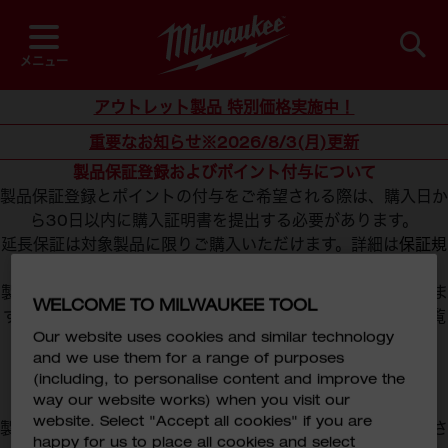
コ
ン
テ
メニュー
ン
ツ
アウトレット製品 特別価格実施中！
に
重要なお知らせ※2026/8/3(月)更新
ス
製品保証登録およびポイント付与について
キ
製品保証登録とポイントの付与をご希望される際は、購入日か
ッ
ら30日以内に購入証明書を提出する必要があります。
プ
延長保証は対象製品に限りご購入いただけます。詳細は
保証規
約
をご確認ください。
製品保証登録は、ポイント付与とは別に審査・管理されていま
WELCOME TO MILWAUKEE TOOL
す。詳細は
ミルウォーキーヘビーデューティクラブ規約
をご覧
Our website uses cookies and similar technology
ください。
and we use them for a range of purposes
(including, to personalise content and improve the
way our website works) when you visit our
取得前に準備するもの
website. Select "Accept all cookies" if you are
製品保証を申請するには、
購入場所、購入日、製品名
が記載さ
happy for us to place all cookies and select