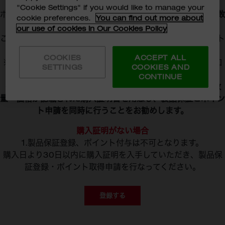
れている購入証明書をご用意ください。
"Cookie Settings" if you would like to manage your
ポイント付与を申請するには、
購入場所・購入日・製品名・数
cookie preferences.
You can find out more about
量・価格
が記載されている購入証明書を用意ください。
our use of cookies in Our Cookies Policy
これら情報が確認できない購入証明書は、製品保証やポイント
は付与を受けれません。
COOKIES
ACCEPT ALL
※1回の申請で複数の製品を登録できます。フォーム内で追加
SETTINGS
COOKIES AND
可能です。
CONTINUE
※製品保証とポイント付与は、同時に申請できますので、
数
量・価格が記載された購入証明書を用意し、製品保証とポイン
ト申請を同時に行うことをお勧めします。
購入証明がない場合
1.製品保証登録、ポイント付与は不可となります。
購入日より30日以内に購入証明を入手していただき、製品保
証登録・ポイント取得申請を行なってください。
登録する