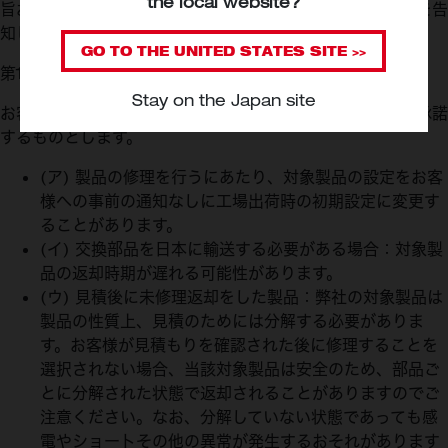
the local website?
旨および変更後の本規約の内容ならびにその効力発生時期を告
知します。
GO TO THE
UNITED STATES
SITE >>
第11条（修理ご依頼時の注意事項）
Stay on the Japan site
お客様は、弊社に修理を依頼する際には以下の注意事項を承諾
するものとします。
(ア) 製品の修理を行うにあたり、対象製品の設定をお客
様への事前の通知なしに工場出荷時の初期設定に変更す
ることがあります。
(イ) 交換部品を日本に輸送する必要がある場合：対象製
品の返却時期が遅れる可能性があります。
(ウ) 見積後に未修理返却をした製品：弊社の対象製品は
製品の性質上、見積のためには分解する必要がありま
す。お客様が見積もりを確認された後に修理することを
選択されない場合、当該対象製品は安全のため、部品ご
とに分解された状態で返却されることがありますのでご
注意ください。なお、分解していない状態であっても感
電やショートその他の異常が発生するおそれがあります