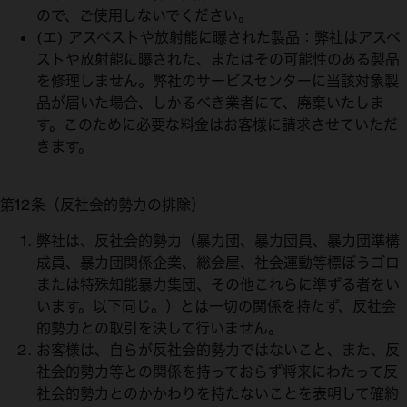
ので、ご使用しないでください。
(エ) アスベストや放射能に曝された製品：弊社はアスベ
ストや放射能に曝された、またはその可能性のある製品
を修理しません。弊社のサービスセンターに当該対象製
品が届いた場合、しかるべき業者にて、廃棄いたしま
す。このために必要な料金はお客様に請求させていただ
きます。
第12条（反社会的勢力の排除）
弊社は、反社会的勢力（暴力団、暴力団員、暴力団準構
成員、暴力団関係企業、総会屋、社会運動等標ぼうゴロ
または特殊知能暴力集団、その他これらに準ずる者をい
います。以下同じ。）とは一切の関係を持たず、反社会
的勢力との取引を決して行いません。
お客様は、自らが反社会的勢力ではないこと、また、反
社会的勢力等との関係を持っておらず将来にわたって反
社会的勢力とのかかわりを持たないことを表明して確約