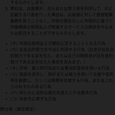
するものとします。
弊社は、お客様が、自らまたは第三者を利用して、次に
記載する行為を行った場合は、お客様に対して損害賠償
義務を負うことなく、何等の催告なしに本規約に基づく
対象機器の修理および関連するサービスの提供を中止ま
たは拒否することができるものとします。
(オ) 前項の表明および確約に反することとなる行為
(カ) 反社会的勢力を不当に利用する行為（自身が反社会
的勢力である旨を伝え、または自己の関係者が反社会的
勢力である旨を伝えた場合を含みます。）
(キ) 詐術、暴力的行為または脅迫的言辞を用いる行為
(ク) 風説を流布し、偽計または威力を用いて名誉や信用
等を毀損し、もしくは業務を妨害する行為、またはこれ
らのおそれのある行為
(ケ) 明らかに法的な責任を超えた不当要求行為
(コ) 前各号に準ずる行為
第13条（責任限定）