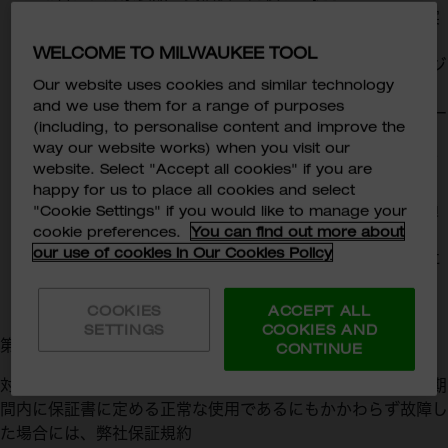
き、お見積内容へのご同意をいただいた場合に修理を実
施いたします。なお、訪問修理は行いません。
WELCOME TO MILWAUKEE TOOL
修理をご依頼いただく対象製品は、[弊社のホームページ
Our website uses cookies and similar technology
からの申し込みまたはEメールでの修理依頼の受付完了
and we use them for a range of purposes
後に弊社から送付する案内に従い、]着払いにて弊社サー
(including, to personalise content and improve the
ビスセンターまでご送付ください。
way our website works) when you visit our
対象製品を送付いただくにあたっての対象製品の梱包作
website. Select "Accept all cookies" if you are
業はお客様ご自身で行っていただきます。梱包が不十分
happy for us to place all cookies and select
であることを原因として輸送中に対象製品が汚損、破損
"Cookie Settings" if you would like to manage your
cookie preferences.
You can find out more about
等した場合、その修理費用はお客様の負担となります。
our use of cookies in Our Cookies Policy
また、対象製品をお送りいただく際にお客様、運送会社
その他の第三者に生じた損害につきまして、弊社は一切
の責任を負いません。
COOKIES
ACCEPT ALL
SETTINGS
COOKIES AND
第4条（保証期間内の修理）
CONTINUE
対象製品が弊社において保証を付した製品であり、かつ保証期
間内に保証書に定める正常な使用であるにもかかわらず故障し
た場合には、弊社保証規約