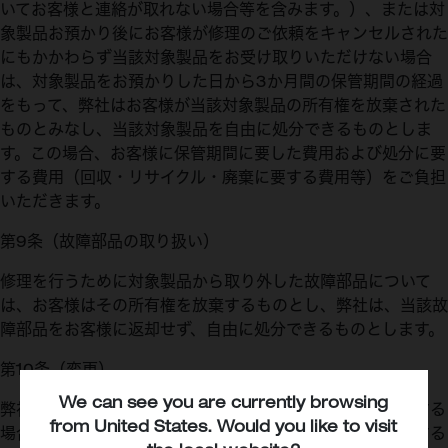
いてお客様と連絡が取れない場合等を含みます。）、または対
象製品お預かり後にお客様が修理のご依頼をキャンセルされた
にもかかわらず当該対象製品をお受け取りいただけない場合
は、対象製品をお預かりした日から3か月間の保管期間の経過
をもって、弊社はお客様が当該対象製品の所有権を放棄された
ものとみなし、当該対象製品を自由に処分できるものとしま
す。この場合、お客様に保管期間に要した費用および処分に要
する費用（回収・リサイクル・廃棄に要する費用等）をご負担
いただきます。
第9条（故障部品の取り扱い）
修理を行うために対象製品から取り外した故障部品について
は、お客様はその所有権を放棄するものとし、弊社は、当該故
障部品をお客様に返却せず、自由に処分できるものとします。
第10条（変更）
We can see you are currently browsing
弊社は、本規約を変更することがあります。本規約を変更する
from
United States
. Would you like to visit
場合、弊社は、弊社のホームページにおいて本規約を変更する