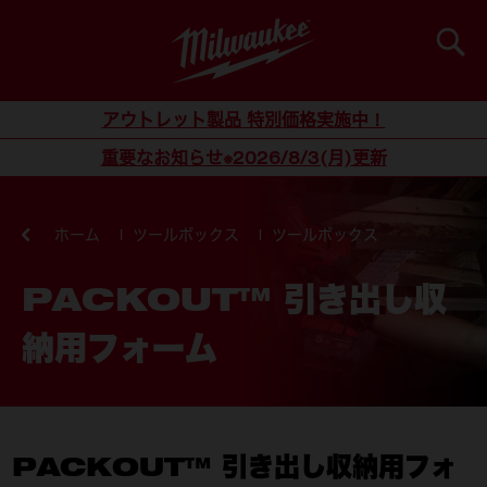
検索
コンテンツにスキップ
アウトレット製品 特別価格実施中！
重要なお知らせ※2026/8/3(月)更新
ホーム
ツールボックス
ツールボックス
PACKOUT™ 引き出し収
納用フォーム
PACKOUT™ 引き出し収納用フォ