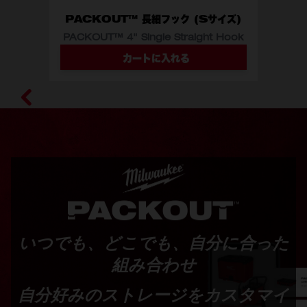
PACKOUT™ 長細フック (Sサイズ)
PACKOUT™ 4" Single Straight Hook
カートに入れる
型番
48-22-8328
いつでも、どこでも、自分に合った
組み合わせ
自分好みのストレージをカスタマイ