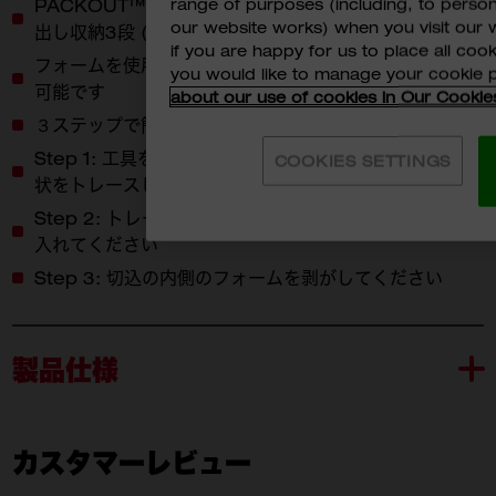
range of purposes (including, to perso
PACKOUT™ 引き出し収納2段 (48-22-8442)、引き
our website works) when you visit our w
出し収納3段 (48-22-8443)、専用のフォーム
if you are happy for us to place all cook
フォームを使用することでより安心安全に工具の収納が
you would like to manage your cookie 
可能です
about our use of cookies in Our Cookie
３ステップで簡単にフォームの加工ができます
Step 1: 工具をフォームの上に置いてマーカーなどで形
COOKIES SETTINGS
状をトレースしてください
Step 2: トレースに沿って必要な深でフォームに切込を
入れてください
Step 3: 切込の内側のフォームを剥がしてください
製品仕様
カスタマーレビュー
48-22-8452
付属品