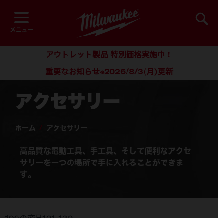
閲覧中
並び順
検索
メニュー
コンテンツにスキップ
アウトレット製品 特別価格実施中！
重要なお知らせ※2026/8/3(月)更新
アクセサリー
ホーム
/
アクセサリー
高品質な電動工具、手工具、そして便利なアクセ
サリーを一つの場所で手に入れることができま
す。