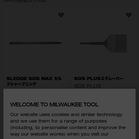
199
の商品
121
-
132
SLEDGE SDS MAX セル
SDS PLUSスクレーパー
フシャープニング
SDS PLUS
SLEDGE SDS MAX
￥3,980
￥4,780
￥4,378
税込価格:
WELCOME TO MILWAUKEE TOOL
￥5,258
税込価格:
Our website uses cookies and similar technology
型番
4932352920
4932352919
もっと
and we use them for a range of purposes
型番
4932478270
4932478271
4932478266
見る
(including, to personalise content and improve the
入荷通知メールに登録す
入荷通知メールに登録す
way our website works) when you visit our
る