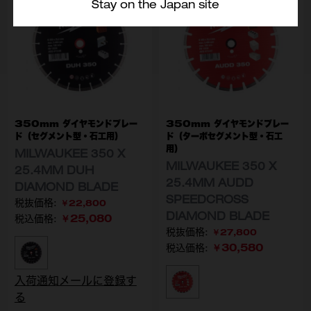
Stay on the Japan site
350mm ダイヤモンドブレー
350mm ダイヤモンドブレー
ド（セグメント型・石工用）
ド（ターボセグメント型・石工
用）
MILWAUKEE 350 X
MILWAUKEE 350 X
25.4MM DUH
25.4MM AUDD
DIAMOND BLADE
SPEEDCROSS
￥22,800
DIAMOND BLADE
￥25,080
税込価格:
￥27,800
￥30,580
税込価格:
型番
4932471986
入荷通知メールに登録す
型番
4932471987
る