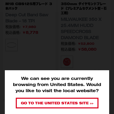
M18 CBS125用ブレード 3
350mm ダイヤモンドブレー
本パック
ド（プレミアムセグメント型・石
工用）
Deep Cut Band Saw
MILWAUKEE 350 X
Blade – 18 TPI
25.4MM HUDD
￥7,980
SPEEDCROSS
￥8,778
税込価格:
DIAMOND BLADE
￥52,800
型番
48-39-0521
￥58,080
税込価格:
型番
4932471985
入荷通知メールに登録す
We can see you are currently
る
browsing from United States. Would
カートに入れる
品切れ
you like to visit the local website?
GO TO THE UNITED STATES SITE >>