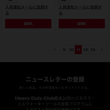
入荷通知メールに登録す
入荷通知メールに登録す
る
る
品切れ
品切れ
9
10
11
12
13
ページ
ページ
ページを読んでいます
ページ
ページ
ニュースレターの登録
新しい商品、その他情報をいち早くゲットする。
Heavy Duty Clubのメンバー
になろう！
ミルウォーキーツールの会員プログラムに
入会すると製品保証登録ができ、