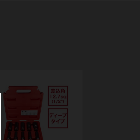
254mm QUIK
用チ
(49324