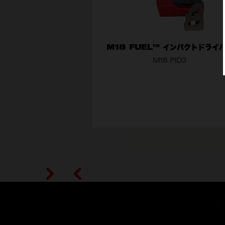
M18 FUEL™ インパクトドライ
M18 FID3
型番
M18 FID3-0X0 JP
M18 FID3-502X JP