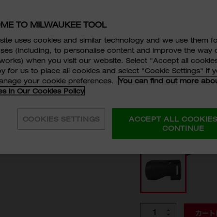
M18 FID
ME TO MILWAUKEE TOOL
ite uses cookies and similar technology and we use them f
49-16-2953 AP
ses (including, to personalise content and improve the way 
works) when you visit our website. Select "Accept all cookies
M18 FUEL™ イン
y for us to place all cookies and select "Cookie Settings" if
から守るラバー製カバ
manage your cookie preferences.
You can find out more abo
es in Our Cookies Policy
￥2,980
税抜価格:
￥3,2
税込価格:
COOKIES SETTINGS
ACCEPT ALL COOKIE
CONTINUE
型番
49-16-2953 APJ
個数
カート