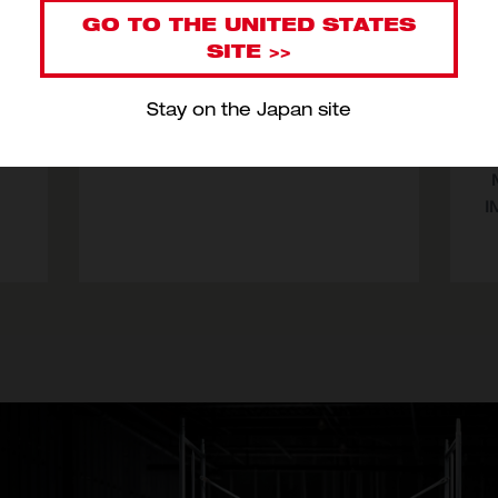
GO TO THE UNITED STATES
SITE >>
バー
M18 FUEL™ パワーパック（振動ドリ
S
Stay on the Japan site
ル、インパクトドライバー）
デ
M18 FPP2A3-502P
型番
M18 FPP2A3-502P JP
I
型