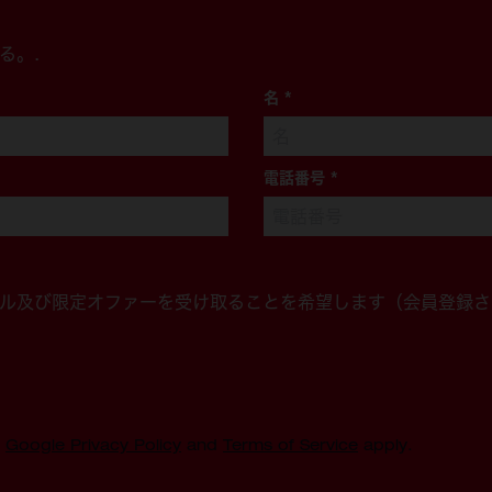
る。.
名
*
電話番号
*
ル及び限定オファーを受け取ることを希望します（会員登録さ
e
Google Privacy Policy
and
Terms of Service
apply.