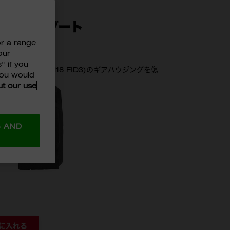
3用ラバーブート
or a range
J
our
" if you
パクトドライバー(M18 FID3)のギアハウジングを傷
 you would
ー
ut our use
78
S AND
に入れる