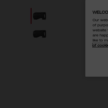
WELCO
Our webs
of purpo
website 
are happ
like to 
of cooki