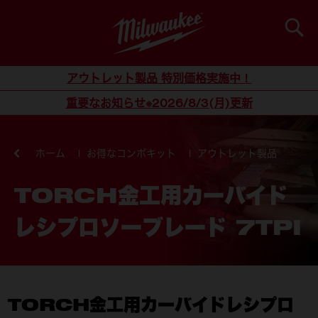
検索
コンテンツにスキップ
アウトレット製品 特別価格実施中！
重要なお知らせ※2026/8/3(月)更新
ホーム
お得なコンボキット
アウトレット製品
TORCH金工用カーバイド
レシプロソーブレード 7TPI
TORCH金工用カーバイドレシプロ