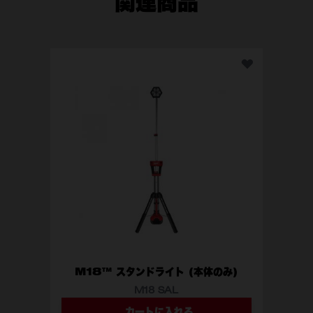
関連商品
M1
M18™ スタンドライト (本体のみ)
M18 SAL
カートに入れる
型番