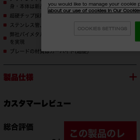
you would like to manage your cookie 
身・本体は新品
about our use of cookies in Our Cookie
超硬チップ採用でさらなる長寿命と高速切断
ステンレス管、鋳鉄管などに最適
COOKIES SETTINGS
弊社バイメタル製品と比較すると、最大約50倍の長寿命
を実現
ブレードの材質はカーバイド(超硬)
製品仕様
カスタマーレビュー
48-00-5502
付属品
総合評価
この製品のレ