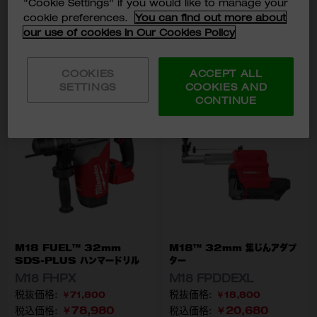
"Cookie Settings" if you would like to manage your
入荷通知メールに登録す
cookie preferences.
You can find out more about
る
our use of cookies in Our Cookies Policy
品切れ
カートに入れる
COOKIES
ACCEPT ALL
SETTINGS
COOKIES AND
CONTINUE
M18 FUEL™ 32mm
M18™ 32mm 集じんアダプ
SDS-PLUS ハンマードリル
ター
M18 FHPX
M18 FPDDEXL
￥71,800
￥18,800
￥78,980
￥20,680
税込価格:
税込価格: