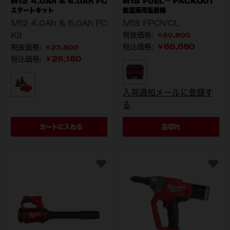
M12 4.0Ah & 6.0Ah FC
M18 FUEL™ PACKOUT
スタートキット
乾湿両用集塵機
M12 4.0Ah & 6.0Ah FC
M18 FPOVCL
Kit
￥60,800
￥66,880
税込価格:
￥23,800
￥26,180
税込価格:
型番
M18 FPOVCL-0 JP
型番
M12-18 NRG-642 JP
入荷通知メールに登録す
る
カートに入れる
品切れ