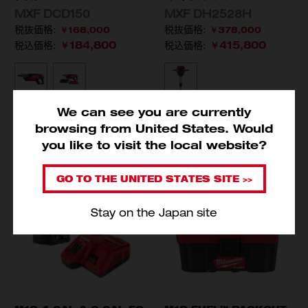
MXF DCD150
MXF DH2528H
￥168,000
￥378,000
￥184,800
￥415,800
税込価格:
税込価格:
型番
型番
MXF DCD150-0C0 JP
MXF DCD150-301C JP
MXF DH2528H-0G0 J
We can see you are currently
カートに入れる
カートに入れる
browsing from United States. Would
you like to visit the local website?
GO TO THE UNITED STATES SITE >>
Stay on the Japan site