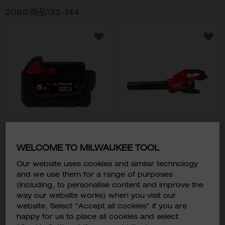
208
の商品
133
-
144
M18™ 5.0Ah 耐環境バッテ
M18 FUEL™ ダブルバッテリ
WELCOME TO MILWAUKEE TOOL
リー
ーブロワー
M18B5-CR
M18 F2BL
Our website uses cookies and similar technology
￥14,800
￥44,800
and we use them for a range of purposes
￥16,280
￥49,280
税込価格:
税込価格:
(including, to personalise content and improve the
way our website works) when you visit our
website. Select "Accept all cookies" if you are
型番
型番
M18B5-CR JP
M18 F2BL-0 JP
happy for us to place all cookies and select