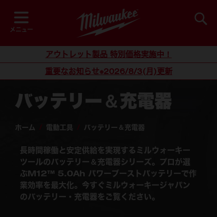
閲覧中
並び順
検索
メニュー
コンテンツにスキップ
アウトレット製品 特別価格実施中！
重要なお知らせ※2026/8/3(月)更新
バッテリー＆充電器
ホーム
/
電動工具
/
バッテリー＆充電器
長時間稼働と安定供給を実現するミルウォーキー
ツールのバッテリー＆充電器シリーズ。プロが選
ぶ
M12™ 5.0Ah パワーブーストバッテリー
で作
業効率を最大化。今すぐミルウォーキージャパン
のバッテリー・充電器をご覧ください。