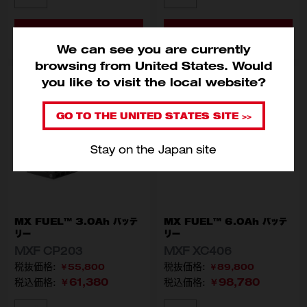
カートに入れる
カートに入れる
We can see you are currently
browsing from United States. Would
you like to visit the local website?
GO TO THE UNITED STATES SITE >>
Stay on the Japan site
MX FUEL™ 3.0Ah バッテ
MX FUEL™ 6.0Ah バッテ
リー
リー
MXF CP203
MXF XC406
￥55,800
￥89,800
￥61,380
￥98,780
税込価格:
税込価格: