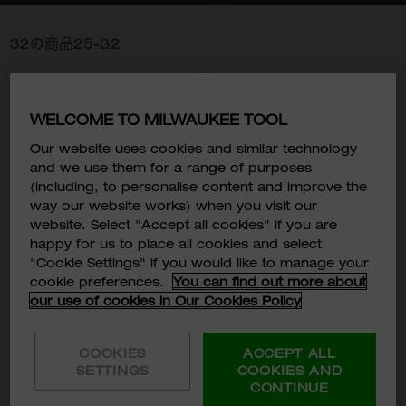
32
の商品
25
-
32
WELCOME TO MILWAUKEE TOOL
Our website uses cookies and similar technology
and we use them for a range of purposes
(including, to personalise content and improve the
way our website works) when you visit our
website. Select "Accept all cookies" if you are
happy for us to place all cookies and select
"Cookie Settings" if you would like to manage your
M12™ 4.0Ah バッテリー
M12™ 3.0Ah バッテリー
cookie preferences.
You can find out more about
M12 B4
M12 B3
our use of cookies in Our Cookies Policy
￥8,980
￥6,480
￥9,878
￥7,128
税込価格:
税込価格:
COOKIES
ACCEPT ALL
SETTINGS
COOKIES AND
型番
型番
CONTINUE
M12 B4 JP
M12 B3 JP