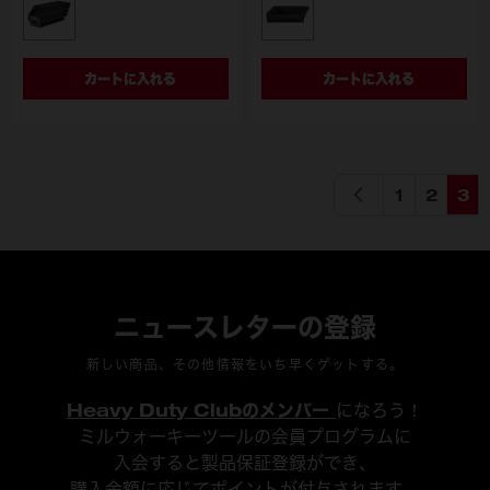
型番
型番
MXF CP203 JP
MXF XC406 JP
カートに入れる
カートに入れる
1
2
3
ページ
ページ
ペー
ニュースレターの登録
新しい商品、その他情報をいち早くゲットする。
Heavy Duty Clubのメンバー
になろう！
ミルウォーキーツールの会員プログラムに
入会すると製品保証登録ができ、
購入金額に応じてポイントが付与されます。