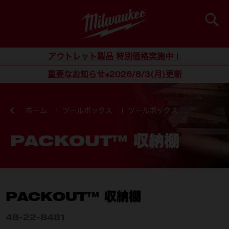
検索
コンテンツにスキップ
アウトレット製品 特別価格実施中！
重要なお知らせ※2026/8/3(月)更新
ホーム
ツールボックス
ツールボックス
PACKOUT™ 収納棚
PACKOUT™ 収納棚
48-22-8481