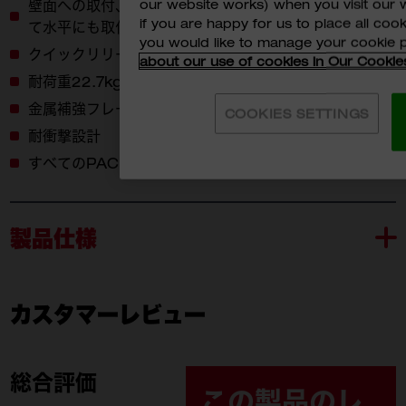
our website works) when you visit our w
壁面への取付、E-Trackのラッキングレールをを使用し
if you are happy for us to place all cook
て水平にも取付可能
you would like to manage your cookie 
クイックリリース式で、ラック高さをかんたんに調節
about our use of cookies in Our Cookie
耐荷重22.7kg（1枚あたり）
金属補強フレーム
COOKIES SETTINGS
耐衝撃設計
すべてのPACKOUT™製品を取付可能
製品仕様
カスタマーレビュー
48-22-8481
付属品
48-22-8481 (1)
総合評価
この製品のレ