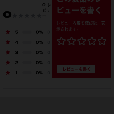
製品仕様
0 レ
ビューを書く
ビュ
0
外寸 長さ (mm)
533
ー
外寸 幅 (mm)
422
レビュー内容を確認後、表
示されます。
外寸 高さ (mm)
99
5
0%
0
質量 (kg)
2.91
4
0%
0
耐荷重 (kg)
22.7
3
0%
0
2
0%
0
1
0%
0