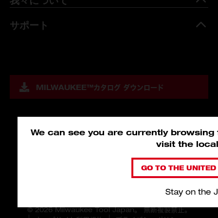
サポート
MILWAUKEE™
カタログ ダウンロード
We can see you are currently browsing f
visit the loc
GO TO THE UNITED 
Stay on the 
© 2026 Milwaukee Tool Japan。 無断複製禁止。