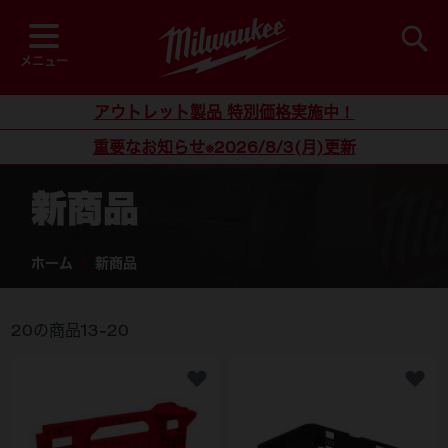
閲覧中
並び順
検索
メニュー
コンテンツにスキップ
アウトレット製品 特別価格実施中！
重要なお知らせ※2026/8/3(月)更新
新商品
ホーム
/
新商品
20
の商品
13
-
20