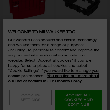
WELCOME TO MILWAUKEE TOOL
PACKOUT™ コンテナ用ディ
PACKOUT™ インナートレイ
バイダ―
アタッチメント
Our website uses cookies and similar technology
(4932500145)
(4932500146)
and we use them for a range of purposes
￥2,280
￥3,280
(including, to personalise content and improve the
￥2,508
￥3,608
税込価格:
税込価格:
way our website works) when you visit our
website. Select "Accept all cookies" if you are
happy for us to place all cookies and select
型番
型番
4932500145
4932500146
"Cookie Settings" if you would like to manage your
cookie preferences.
You can find out more about
our use of cookies in Our Cookies Policy
カートに入れる
カートに入れる
COOKIES
ACCEPT ALL
SETTINGS
COOKIES AND
CONTINUE