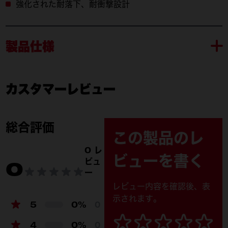
強化された耐落下、耐衝撃設計
製品仕様
カスタマーレビュー
M18 AFG2-0 APJ
M1
付属品
M18 AFG2-0 APJ (1)
M18 
総合評価
この製品のレ
4932
0 レ
ビューを書く
ビュ
0
48-73
ー
レビュー内容を確認後、表
M770
示されます。
5
0%
0
製品仕様
4
0%
0