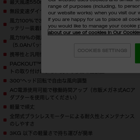
最大風速550m/min、最大風量1444m³/h
range of purposes (including, to perso
無段変速ダイヤルによる優れた風力制御性
our website works) when you visit our w
if you are happy for us to place all cook
風力100%で3時間を超える稼働時間を実現 （5.0Ahバ
you would like to manage your cookie 
ッテリー装着時）
about our use of cookies in Our Cookie
風力19%の微風モードで、 80時間を連続稼働可能
（5.0Ahバッテリー装着時）
COOKIES SETTINGS
携帯性と汎用性で万能
PACKOUT™ツールボックス及びマウンティングプレー
トの取り付けによる、簡単な移動と壁設置
300°ヘッド回転で自由な風向調整
AC電源使用可能で稼働時間アップ（市販メガネ式ACア
ダプターを使用してください）
軽量で頑丈
全閉式ブラシレスモーターによる耐久性とメンテナンス
のしやすさ
3KG 以下の軽量さで持ち運びが簡単