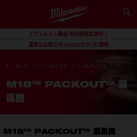
検索
コンテンツにスキップ
アウトレット製品 特別価格実施中！
重要なお知らせ※2026/8/3(月)更新
ホーム
ツールボックス
ツールボックス
M18™ PACKOUT™ 扇
風機
M18™ PACKOUT™ 扇風機