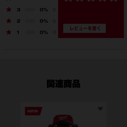
風量 (m³/h)
1444
1444
3
0%
0
定格電力 (W)
36（DC電源モード時）|
36（D
2
0%
40 （AC電源モード時）
40 （
0
連続使用時間
3 / 6.5 / 13.5 /80時間
3 / 6.5
1
0%
0
（5.0 Ah バッ テリー装
（5.0 
着時）
着時）
風速（m/分）
549.8
549.8
電圧 (V)
18（DC電源モード時）|
18（D
100-240 (50/60Hz)
100-24
（AC電源モード時）
（AC電
関連商品
質量 (kg)
2.91 (バッテリー非装着
2.91
時）
時）