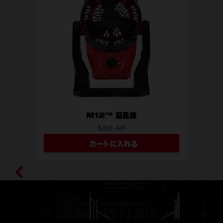
M12™ 扇風機
M12 AF
カートに入れる
型番
M12 AF-0 APJ
M12 SET1Y-0LR JP