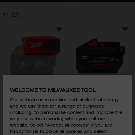
12
注文
WELCOME TO MILWAUKEE TOOL
M18™ TOP-OFF USB-C
M18™ FORGE™ 12.0AH
充電器
バッテリー
Our website uses cookies and similar technology
M18 TC-0
M18 FB12
and we use them for a range of purposes
￥9,800
￥39,800
(including, to personalise content and improve the
￥10,780
￥43,780
税込価格:
税込価格:
way our website works) when you visit our
website. Select "Accept all cookies" if you are
happy for us to place all cookies and select
型番
型番