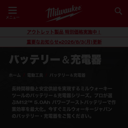
閲覧中
並び順
検索
メニュー
コンテンツにスキップ
アウトレット製品 特別価格実施中！
重要なお知らせ※2026/8/3(月)更新
バッテリー＆充電器
ホーム
/
電動工具
/
バッテリー＆充電器
長時間稼働と安定供給を実現するミルウォーキー
ツールのバッテリー＆充電器シリーズ。プロが選
ぶ
M12™ 5.0Ah パワーブーストバッテリー
で作
業効率を最大化。今すぐミルウォーキージャパン
のバッテリー・充電器をご覧ください。