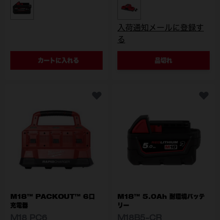
型番
型番
M18 FB8 JP
M18 DBSC JP
入荷通知メールに登録す
る
カートに入れる
品切れ
M18™ PACKOUT™ 6口
M18™ 5.0Ah 耐環境バッテ
充電器
リー
M18 PC6
M18B5-CR