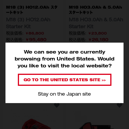
M18 (3) HO12.0Ah スタ
M18 HO3.0Ah & 5.0Ah
ートキット
スタートキット
M18 (3) HO12.0Ah
M18 HO3.0Ah & 5.0Ah
Starter Kit
Starter Kit
￥86,800
￥23,800
￥95,480
￥26,180
税込価格:
税込価格:
We can see you are currently
型番
型番
M18 HNRG-123 JP
M18 HNRG-532 JP
browsing from United States. Would
you like to visit the local website?
入荷通知メールに登録す
る
GO TO THE UNITED STATES SITE >>
品切れ
カートに入れる
Stay on the Japan site