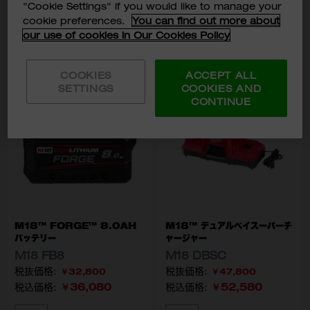
M18 TC-0 APJ
M18 TC-501 LR JP
M18 FB12 JP
"Cookie Settings" if you would like to manage your
cookie preferences.
You can find out more about
カートに入れる
カートに入れる
our use of cookies in Our Cookies Policy
COOKIES
ACCEPT ALL
SETTINGS
COOKIES AND
CONTINUE
M18™ FORGE™ 8.0AH
M18™ デュアルベイスーパーチ
バッテリー
ャージャー
M18 FB8
M18 DBSC
￥32,800
￥47,800
￥36,080
￥52,580
税込価格:
税込価格: