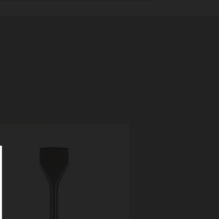
406mm (16イ
ガイ
4932480174 (M1