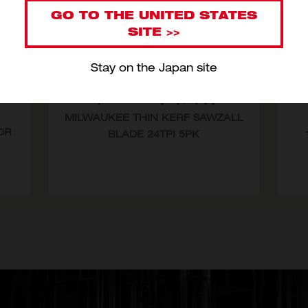
GO TO THE UNITED STATES
SITE >>
Stay on the Japan site
TY
THIN KERF金工用レシプロソーブレ
ード 24TPI （5本パック）
MILWAUKEE THIN KERF SAWZALL
DR
BLADE 24TPI 5PK
型番
48-00-5185
48-00-5186