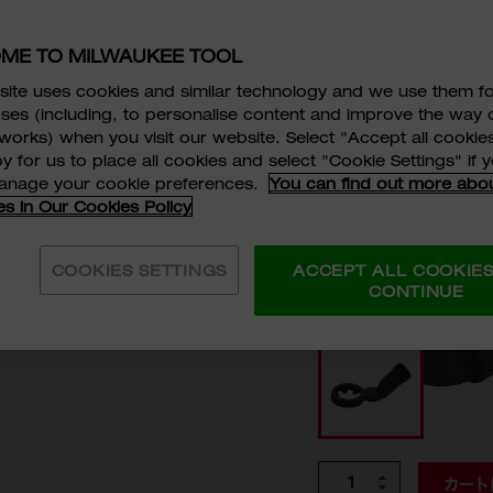
M12 / 1
ME TO MILWAUKEE TOOL
ite uses cookies and similar technology and we use them f
49-90-2420
ses (including, to personalise content and improve the way 
works) when you visit our website. Select "Accept all cookies
M12/M18 FUEL
y for us to place all cookies and select "Cookie Settings" if
ポジション調整可能
manage your cookie preferences.
You can find out more abo
es in Our Cookies Policy
￥1,180
税抜価格:
￥1,29
税込価格:
COOKIES SETTINGS
ACCEPT ALL COOKIE
CONTINUE
型番
49-90-2420
個数
カート