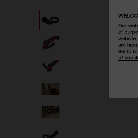
WELCO
Our webs
of purpo
website 
are happ
like to 
of cooki