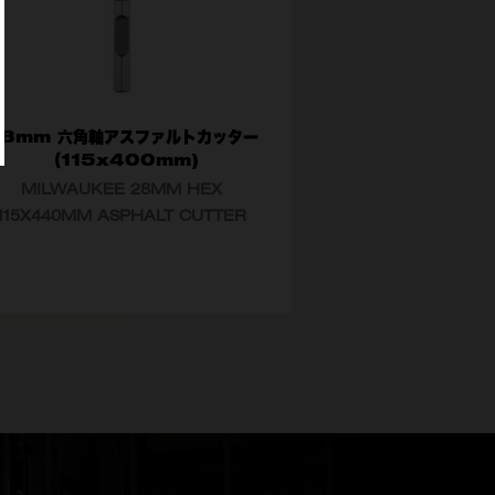
28mm 六角軸アスファルトカッター
（115x400mm)
MILWAUKEE 28MM HEX
115X440MM ASPHALT CUTTER