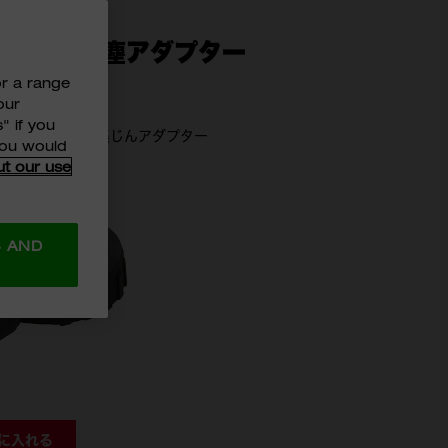
8 FMT用集塵アダプター
or a range
our
" if you
™ マルチツール専用集じんアダプター
 you would
ut our use
8
S AND
に入れる