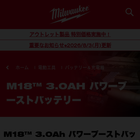
検索
コンテンツにスキップ
アウトレット製品 特別価格実施中！
重要なお知らせ※2026/8/3(月)更新
ホーム
電動工具
バッテリー＆充電器
M18™ 3.0AH パワーブ
ーストバッテリー
M18™ 3.0Ah パワーブーストバッ