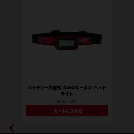
M1
バッテリー内蔵式 450ルーメン ヘッド
ライト
IR HL450
カートに入れる
型番
IR HL450 APJ