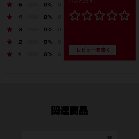
示されます。
電流（Ah）
3
5
0%
0
4
0%
0
3
0%
0
2
0%
0
1
0%
0
関連商品