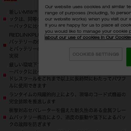
Our website uses cookies and similar 
新しいM18™ 3.0Ah HIGH OUTPUT™バッテリーパ
range of purposes (including, to perso
ックは、同等のM18™ REDLITHIUM™-IONバッテリ
our website works) when you visit our w
if you are happy for us to place all cook
ーパックに比べより多くの電力を提供します
you would like to manage your cookie 
REDLINKPLUS™インテリジェンス搭載：モーターと
about our use of cookies in Our Cookie
バッテリーの使用状況を常にモニターすることで、工具
とバッテリーの長寿命化とハイパフォーマンスの両立を
COOKIES SETTINGS
実現
厳しい環境下でもM18™REDLITHIUM™-IONバッテリ
ーパックに比べ最大50%も低温で操作可能なため、コー
ドレスツールをこれまで以上に長時間にわたってパワフ
ルに使用できます
ランタイムの飛躍的向上により、現場のコード式機器の
完全排除を推進します
衝撃対応セパレーターを備えた耐久性のある金属フレー
ムバッテリー構造により、過度の振動や落下によるパッ
クの故障を防ぎます