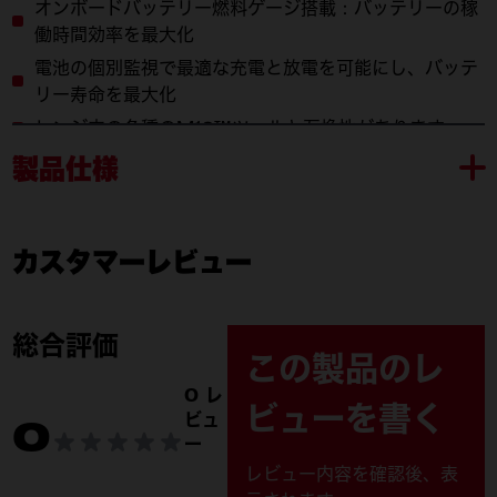
オンボードバッテリー燃料ゲージ搭載：バッテリーの稼
働時間効率を最大化
電池の個別監視で最適な充電と放電を可能にし、バッテ
リー寿命を最大化
レンジ内の各種のM18™ツールと互換性があります
製品仕様
カスタマーレビュー
M18 HB3 JP
付属品
M18 HB3 JP (1)
総合評価
この製品のレ
製品仕様
0 レ
ビューを書く
ビュ
0
バッテリープラットフォーム
M18™ REDLITHIUM™-ION
ー
電圧 (V)
18
レビュー内容を確認後、表