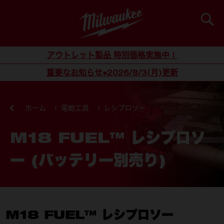
検索
コンテンツにスキップ
アウトレット製品 特別価格実施中！
重要なお知らせ※2026/8/3(月)更新
ホーム
電動工具
レシプロソー
M18 FUEL™ レシプロソ
ー (バッテリー別売り)
M18 FUEL™ レシプロソー