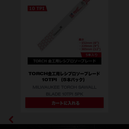
T
M
TORCH金工用レシプロソーブレード
10TPI （5本パック）
MILWAUKEE TORCH SAWALL
BLADE 10TPI 5PK
型番
48-00-5712
48-00-5713
48-00-5714
カートに入れる