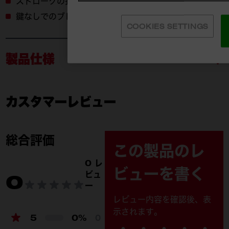
ストロークの長さを増やすことで生産性が向上します。
鍵なしでのブレード交換が可能
COOKIES SETTINGS
製品仕様
カスタマーレビュー
M18 FSZ-0X0 JP
付属品
M18 FSZ-0X0 JP (1)
総合評価
この製品のレ
THIN KERF 金工用レシプ
0 レ
ビューを書く
ロソーブレード 10TPI
ビュ
0
152mm (48-00-5092 x 1
ー
枚のみ) (1)
レビュー内容を確認後、表
示されます。
5
0%
0