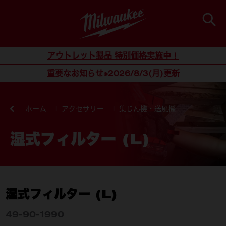
検索
コンテンツにスキップ
アウトレット製品 特別価格実施中！
重要なお知らせ※2026/8/3(月)更新
ホーム
アクセサリー
集じん機・送風機
湿式フィルター (L)
湿式フィルター (L)
49-90-1990