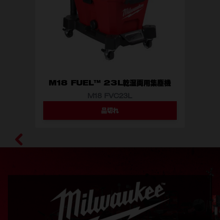
M18 FUEL™ 23L乾湿両用集塵機
M18 FVC23L
品切れ