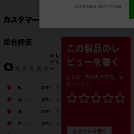
COOKIES SETTINGS
カスタマーレビュー
49-16-2745
付属品
49-16-2745 (1)
総合評価
この製品のレ
製品仕様
0 レ
ビューを書く
ビュ
0
ガイドバー長さ（mm）
356mm
ー
チェーンピッチ
8.3mm
レビュー内容を確認後、表
示されます。
チェーンゲージ
1.1mmのロープロファイル
5
0%
0
チェーンリンク数
59
4
0%
0
3
0%
0
2
0%
0