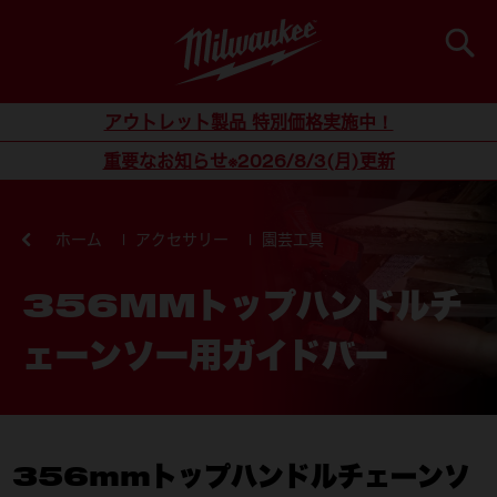
検索
コンテンツにスキップ
アウトレット製品 特別価格実施中！
重要なお知らせ※2026/8/3(月)更新
ホーム
アクセサリー
園芸工具
356MMトップハンドルチ
ェーンソー用ガイドバー
356mmトップハンドルチェーンソ