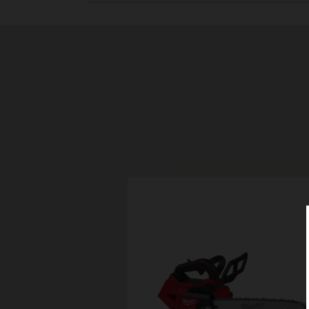
ンチ）チェーンソー用
ェーン
aw saw chain