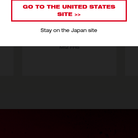
GO TO THE UNITED STATES
SITE >>
Stay on the Japan site
ハン
M12 FUEL™ 小型チェーンソー
6
M12 FHS
型番
M12 FHS-0X0 JP
型