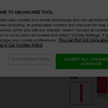
406mm (
ME TO MILWAUKEE TOOL
イドバー
ite uses cookies and similar technology and we use them f
ses (including, to personalise content and improve the way 
works) when you visit our website. Select "Accept all cookies
4932480174 (M
y for us to place all cookies and select "Cookie Settings" if
manage your cookie preferences.
You can find out more abo
※ 製品梱包は画像と
es in Our Cookies Policy
適合機種：M18 FCHS
￥7,980
税抜価格:
COOKIES SETTINGS
ACCEPT ALL COOKIE
￥8,77
CONTINUE
税込価格:
型番
4932480174