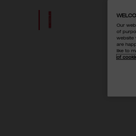
WELCO
Our webs
of purpo
website 
are happ
like to 
of cooki