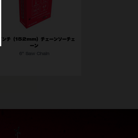
インチ（152mm）チェーンソーチェ
ーン
6” Saw Chain
番
49-16-2732