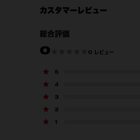
カスタマーレビュー
付属品
総合評価
0
製品仕様
0 レビュー
ガイドバー長さ（mm）
5
チェーンピッチ
4
チェーンゲージ
3
チェーンリンク数
2
1