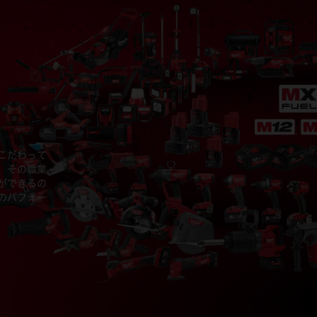
こだわって
、その職業
ができるの
のパフォー