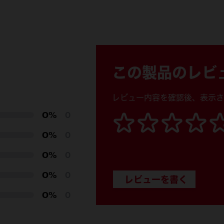
4932480174 (1)
この製品のレビ
406mm
レビュー内容を確認後、表示さ
0%
0
9.5mm
0%
0
1.1mm
0%
0
56
0%
0
0%
0