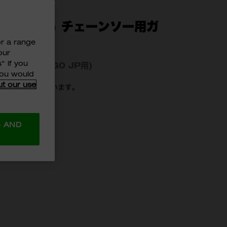
16インチ) チェーンソー用ガ
or a range
our
" if you
18 FCHS-0G0 JP用)
 you would
ut our use
異なる場合がございます。
-0G0 JP
S AND
8