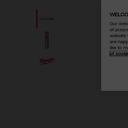
WELCO
Our webs
of purpo
website 
are happ
like to 
of cooki