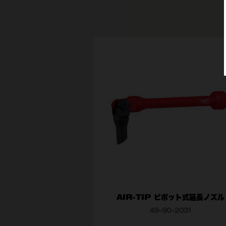
 アースハンマー
LWAUKEE SDS-MAX
ROD DRIVER ASIA
AIR-TIP ピボット式延長ノズル
49-90-2031​
型番