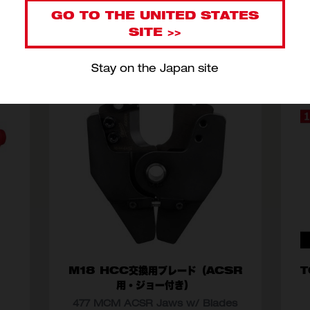
GO TO THE UNITED STATES
SITE >>
Stay on the Japan site
M18 HCC交換用ブレード（ACSR
用・ジョー付き）
477 MCM ACSR Jaws w/ Blades