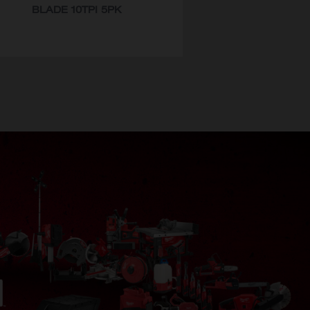
BLADE 10TPI 5PK
番
48-00-5712
48-00-5713
48-00-5714