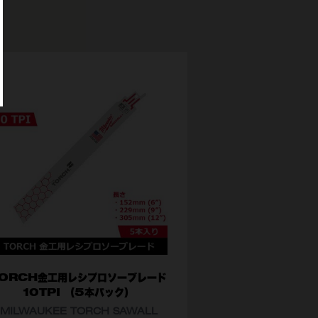
TORCH金工用レシプロソーブレード
10TPI （5本パック）
MILWAUKEE TORCH SAWALL