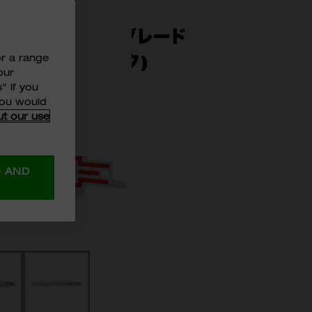
工用レシプロソーブレード
0mm (5本パック)
or a range
our
" if you
 you would
ut our use
リーズ
mm、300mm
S AND
88
-5788
48-47-5789