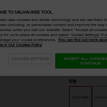
TORCH金
ME TO MILWAUKEE TOOL
18TPI 15
ite uses cookies and similar technology and we use them f
ses (including, to personalise content and improve the way 
works) when you visit our website. Select "Accept all cookies
48-47-5784
y for us to place all cookies and select "Cookie Settings" if
manage your cookie preferences.
You can find out more abo
金属切断用TORCHシ
es in Our Cookies Policy
素材：BI-METAL
全長：150mm、230
COOKIES SETTINGS
ACCEPT ALL COOKIE
￥2,080
税抜価格:
CONTINUE
￥2,2
税込価格:
型番
48-47-5784
48-47