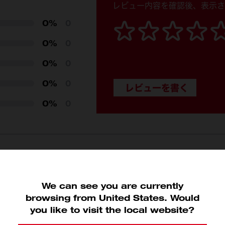
230
レビュー内容を確認後、表示さ
0%
0
0%
0
0%
0
0%
0
0%
0
We can see you are currently
関連商品
browsing from United States. Would
you like to visit the local website?