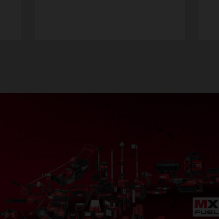
型番
型
49-16-2773