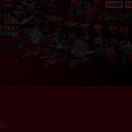
こだわって
、その職業
ができるの
のパフォー
る。.