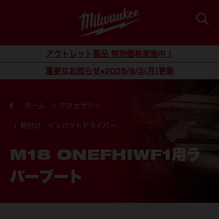
検索
コンテンツにスキップ
アウトレット製品 特別価格実施中！
重要なお知らせ※2026/8/3(月)更新
ホーム
アクセサリー
締付け・インパクトドライバー
M18 ONEFHIWF1用ラ
バーブート