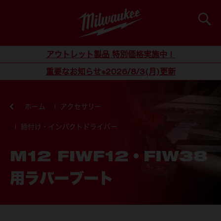
検索
コンテンツにスキップ
アウトレット製品 特別価格実施中！
重要なお知らせ※2026/8/3(月)更新
ホーム
アクセサリー
締付け・インパクトドライバー
M12 FIWF12・FIW38
用ラバーブート