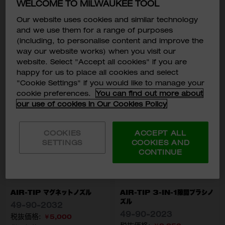
WELCOME TO MILWAUKEE TOOL
Our website uses cookies and similar technology
and we use them for a range of purposes
(including, to personalise content and improve the
way our website works) when you visit our
website. Select "Accept all cookies" if you are
4
注文
happy for us to place all cookies and select
"Cookie Settings" if you would like to manage your
cookie preferences.
You can find out more about
our use of cookies in Our Cookies Policy
COOKIES
ACCEPT ALL
SETTINGS
COOKIES AND
CONTINUE
AIR-TIP マグネットノズル
AIR-TIP 3-IN-1隙間ブラシノ
ズル
49-90-2032​
49-90-2023​
￥5,000