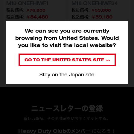
M18 ONEFHIWF1
M18 ONEFHIWF34
￥76,800
￥53,800
￥84,480
￥59,180
税込価格:
税込価格:
We can see you are currently
型番
型番
M18 ONEFHIWF1-0X0 JP
M18 ONEFHIWF1-802X JP
M18 ONEFHIWF34-0X
M18 ONEFHIWF
browsing from United States. Would
you like to visit the local website?
カートに入れる
カートに入れる
GO TO THE UNITED STATES SITE >>
Stay on the Japan site
ニュースレターの登録
新しい商品、その他情報をいち早くゲットする。
Heavy Duty Clubのメンバー
になろう！