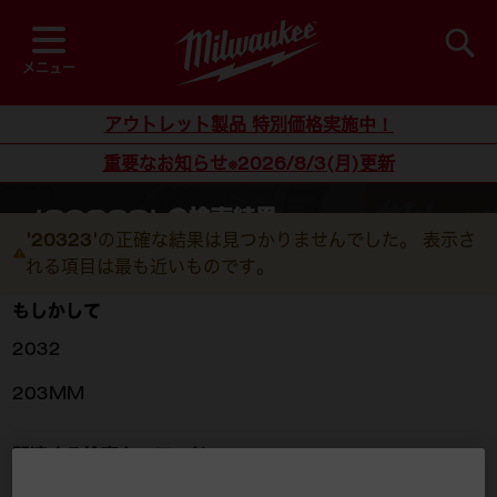
並び順
検索
メニュー
コンテンツにスキップ
アウトレット製品 特別価格実施中！
重要なお知らせ※2026/8/3(月)更新
'20323' の検索結果
'20323'
の正確な結果は見つかりませんでした。 表示さ
ホーム
/
'20323' の検索結果
れる項目は最も近いものです。
もしかして
2032
203MM
関連する検索キーワード
203233