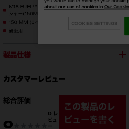
you would like to manage your cookie 
M18 FUEL™ 15MM / 21MM ダブルアクションポリッ
about our use of cookies in Our Cookie
シャー(150MMバッキングプレート装着時)に使用可能
150 MM (6インチ)バッキングプレートに取り付け可能
COOKIES SETTINGS
研磨用
製品仕様
カスタマーレビュー
49-36-0604
付属品
総合評価
この製品のレ
0 レ
ビューを書く
ビュ
0
ー