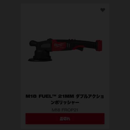
M1
M18 FUEL™ 21MM ダブルアクショ
ンポリッシャー
M18 FROP21
品切れ