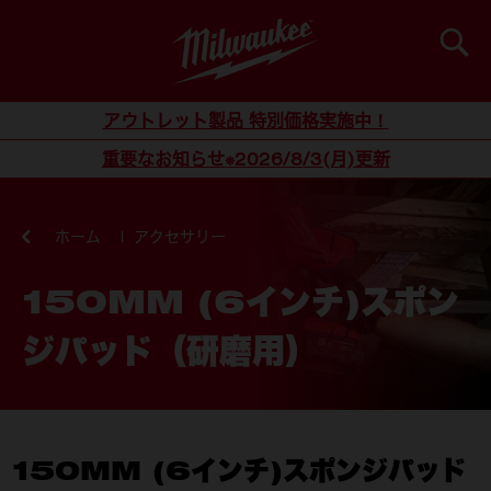
検索
コンテンツにスキップ
アウトレット製品 特別価格実施中！
重要なお知らせ※2026/8/3(月)更新
ホーム
アクセサリー
150MM (6インチ)スポン
ジパッド（研磨用）
150MM (6インチ)スポンジパッド