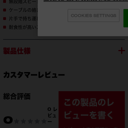
無段階スピード調整と回転方向切替
ケーブルの絡まりを防ぐメカニカルクラッチを採用
COOKIES SETTINGS
片手で持ち運びやすい折りたたみハンドル
耐食性が高いステンレス製チェーンノッカー
製品仕様
カスタマーレビュー
M12 HSFSM-0 APJ
M12 
付属品
M12 HSFSM-0 APJ
M12 
総合評価
(1)
(1)
この製品のレ
0 レ
チェーンノッカー 32–
ビューを書く
M12 B
ビュ
0
40 mm (1)
ー
C12C 