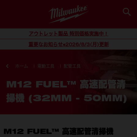
検索
コンテンツにスキップ
アウトレット製品 特別価格実施中！
重要なお知らせ※2026/8/3(月)更新
ホーム
電動工具
配管工具
M12 FUEL™ 高速配管清
掃機 (32MM - 50MM)
M12 FUEL™ 高速配管清掃機