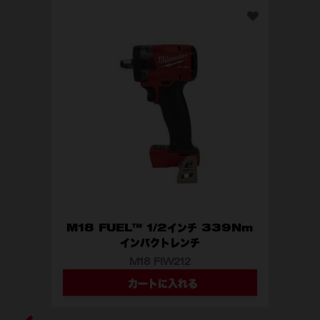
製品仕様
バッテリープラットフォー
M12™
ム
M1
回転速度 (無負荷時)
450 ～ 1850
(min-1)
ケーブル 長さ (m)
10.5
ケーブル 直径 (mm)
6.35
アセンブリ 直径 (mm)
9.5
適用管径 (mm)
32 ～ 50
外形寸法 (mm)
559 × 431.8 × 152.4
M18 FUEL™ 1/2インチ 339Nm
インパクトレンチ
質量 (バッテリー非装着
9.5
時) (kg)
M18 FIW212
カートに入れる
型番
M18 FIW212-0X0 JP
M18 FIW212-502X JP