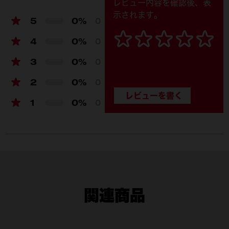
レビュー内容を確認後、表
チェーンノッカー 50
示されます。
mm​ (1)
5
0%
0
4
0%
0
Pトラップアーム 32
mm​ (1)
3
0%
0
Pトラップアーム 40
2
0%
0
mm (1)
1
0%
0
ケーブル 10.5 m​ (1)
チューブ​ (1)
止めねじ (20)
ケーブル交換ピン (2)
関連商品
六角棒レンチ (1)