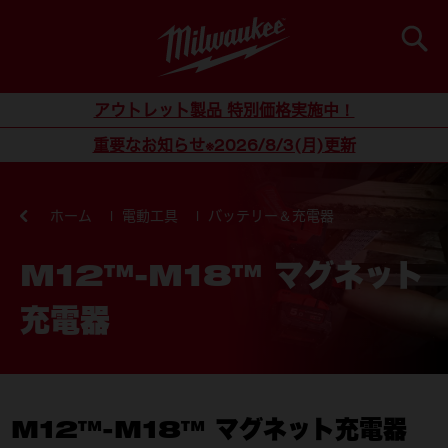
検索
コンテンツにスキップ
アウトレット製品 特別価格実施中！
重要なお知らせ※2026/8/3(月)更新
ホーム
電動工具
バッテリー＆充電器
M12™-M18™ マグネット
充電器
M12™-M18™ マグネット充電器