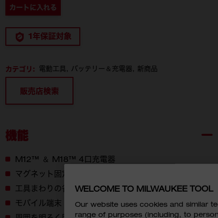
カートに入れる
1年保証対象
カテゴリ:
電動工具
バッテリー＆充電器
新商品
販売店検索
機能
M12™ ＆ M18™ 4口充電器
マグネット固定と壁掛け設置に対応
工具まわりの省スペース化と安全性向上を実現
WELCOME TO MILWAUKEE TOOL
モバイル端末・機器の充電に便利な USB-C ポート
Our website uses cookies and similar 
range of purposes (including, to perso
周囲を明るく照らす LED ライト