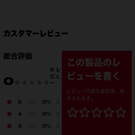
製品仕様
バッテリープラットフォー
M12™ & M18™
ム
カスタマーレビュー
入力電圧
AC 100 V
バッテリー電圧
12 V / 18 V
総合評価
この製品のレ
USB ポート
USB-C × 2
0 レ
USB 出力
5 V / 3 A
ビューを書く
ビュ
0
ー
LED 光束
450 lm
レビュー内容を確認後、表
外形寸法 (mm)
182 × 635 × 155
示されます。
5
0%
0
質量 (kg)
3.4
4
0%
0
3
0%
0