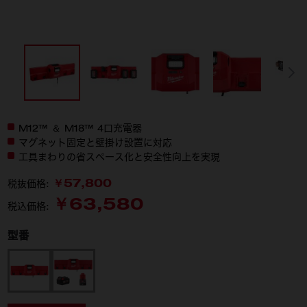
M12™ ＆ M18™ 4口充電器
マグネット固定と壁掛け設置に対応
工具まわりの省スペース化と安全性向上を実現
￥57,800
税抜価格:
￥63,580
税込価格:
型番
M12-18MC JP
M18 NRG-522LR JP