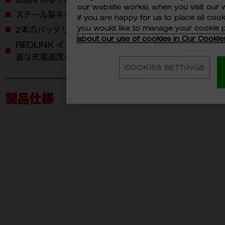
our website works) when you visit our w
スチール製キャビネット・ワゴン等に最適
if you are happy for us to place all cook
you would like to manage your cookie 
2本のバッテリーを同時充電
about our use of cookies in Our Cookie
REDLINK インテリジェンス： バッテリーと通信して最
適な充電速度とパフォーマンスを確保
COOKIES SETTINGS
製品仕様
M12-18MC JP
M18
付属品
M12-18MC JP (1)
M12-
M12 B
M18 B