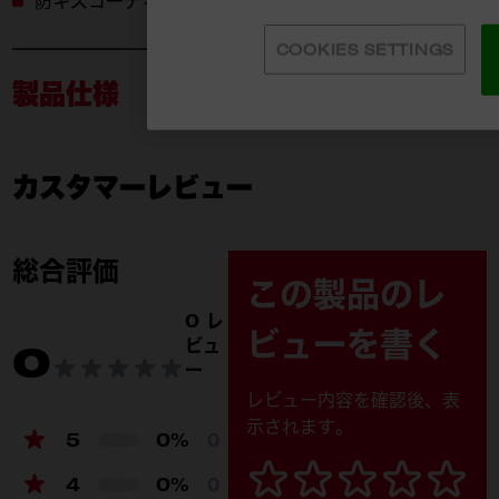
防キズコーティング
COOKIES SETTINGS
製品仕様
カスタマーレビュー
4932500721
付属品
製品仕様
総合評価
この製品のレ
付属品
マイクロファイバー巾着​
マイクロ
0 レ
ビューを書く
ビュ
0
ー
レビュー内容を確認後、表
示されます。
5
0%
0
4
0%
0