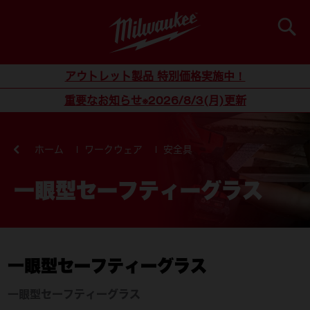
検索
コンテンツにスキップ
アウトレット製品 特別価格実施中！
重要なお知らせ※2026/8/3(月)更新
ホーム
ワークウェア
安全具
一眼型セーフティーグラス
一眼型セーフティーグラス
一眼型セーフティーグラス