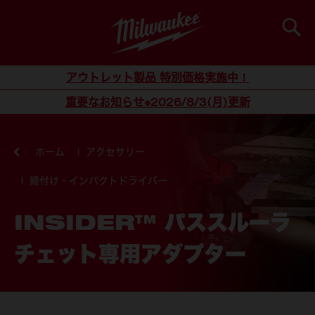
検索
コンテンツにスキップ
アウトレット製品 特別価格実施中！
重要なお知らせ※2026/8/3(月)更新
ホーム
アクセサリー
締付け・インパクトドライバー
INSIDER™ パススルーラ
チェット専用アダプター