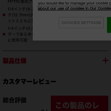
FPTR)専用アダプター
you would like to manage your cookie 
about our use of cookies in Our Cookie
1/4インチ(6.35mm)、3/8インチ(9.5mm)、1/2イン
チ(12.7mm)角アンビルサイズに変換し、あらゆる ソケ
ットとともに使用可能
COOKIES SETTINGS
1/4インチ(6.35mm) 六角軸ドライバービット用アダプ
ターであらゆる1/4インチ(6.35mm) 六角ビットととも
に使用可能
製品仕様
カスタマーレビュー
49-16-1663
49-
付属品
49-16-1663 (1)
49-1
総合評価
この製品のレ