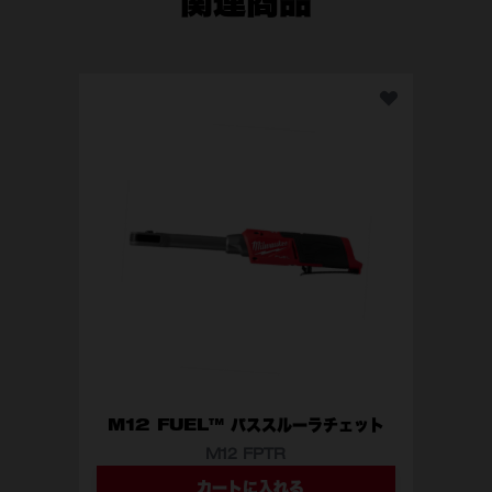
関連商品
M1
M12 FUEL™ パススルーラチェット
M12 FPTR
カートに入れる
型番
M12 FPTR-0 JP