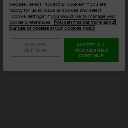
website. Select "Accept all cookies" if you are
happy for us to place all cookies and select
関連する検索キーワード
"Cookie Settings" if you would like to manage your
cookie preferences.
You can find out more about
BOOT
our use of cookies in Our Cookies Policy
20323
COOKIES
ACCEPT ALL
203233
SETTINGS
COOKIES AND
CONTINUE
2032
BOOTS