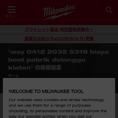
検索
検索に一致する商品はありませんでした。
メニュー
コンテンツにスキップ
アウトレット製品 特別価格実施中！
重要なお知らせ※2026/8/3(月)更新
'way 0412 2032 5319 biaya
boot pabrik delanggu
klaten' の検索結果
ホーム
/
'way 0412 2032 5319 biaya boot pabrik
delanggu klaten' の検索結果
WELCOME TO MILWAUKEE TOOL
Our website uses cookies and similar technology
もしかして
and we use them for a range of purposes
WAY 0412 2032 5319 BAYS BOOT PABRIK
(including, to personalise content and improve the
DELANGGU KLATEN
way our website works) when you visit our